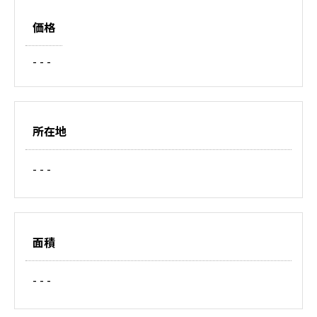
価格
- - -
所在地
- - -
面積
- - -