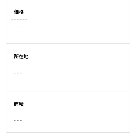
価格
- - -
所在地
- - -
面積
- - -