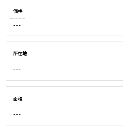
価格
- - -
所在地
- - -
面積
- - -