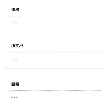
価格
- - -
所在地
- - -
面積
- - -