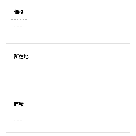
価格
- - -
所在地
- - -
面積
- - -