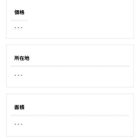
価格
- - -
所在地
- - -
面積
- - -