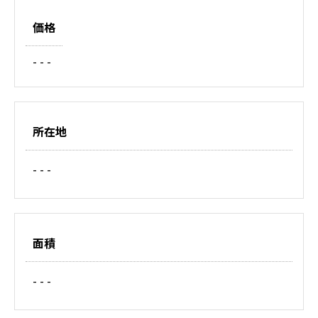
価格
- - -
所在地
- - -
面積
- - -