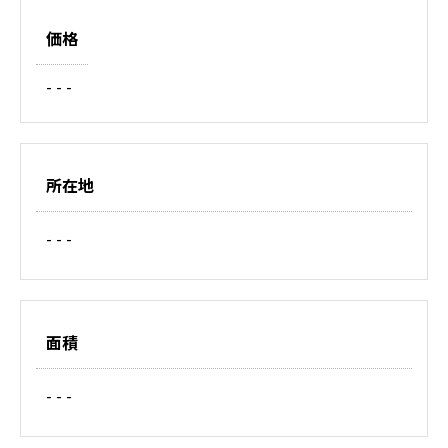
価格
- - -
所在地
- - -
面積
- - -