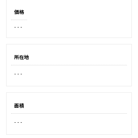
価格
- - -
所在地
- - -
面積
- - -