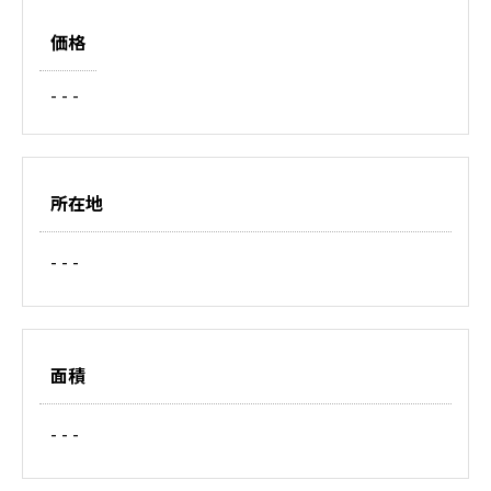
価格
- - -
所在地
- - -
面積
- - -