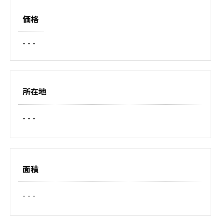
価格
- - -
所在地
- - -
面積
- - -