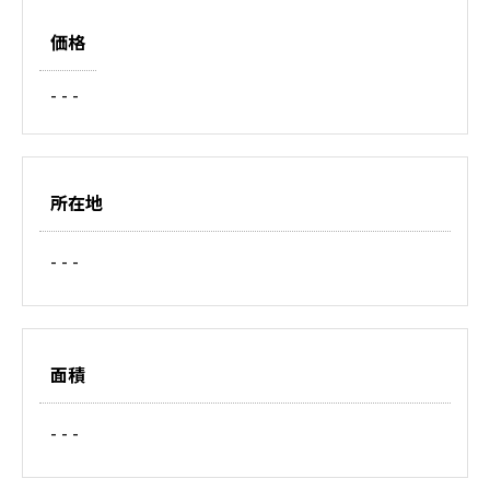
価格
- - -
所在地
- - -
面積
- - -