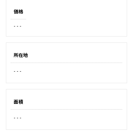
価格
- - -
所在地
- - -
面積
- - -