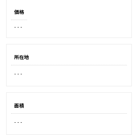
価格
- - -
所在地
- - -
面積
- - -