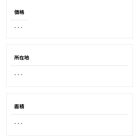
価格
- - -
所在地
- - -
面積
- - -