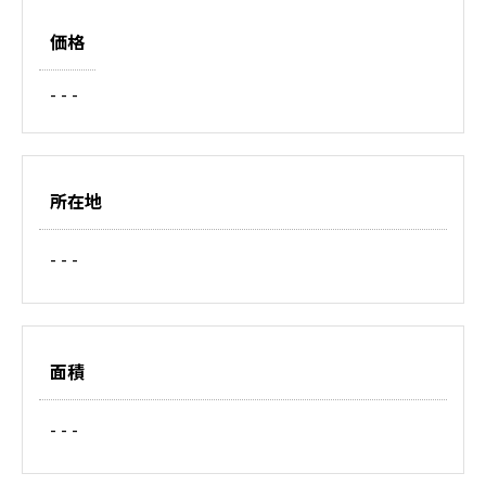
価格
- - -
所在地
- - -
面積
- - -