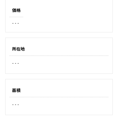
価格
- - -
所在地
- - -
面積
- - -