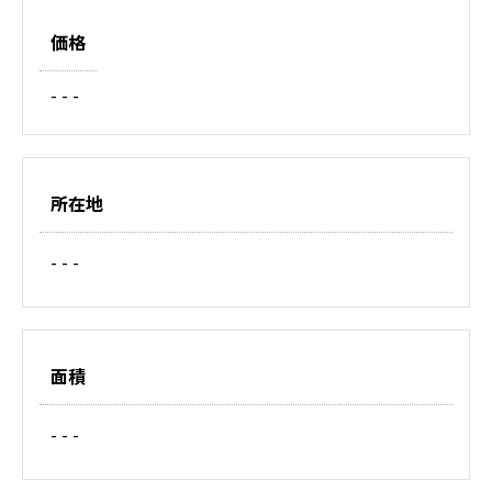
価格
- - -
所在地
- - -
面積
- - -