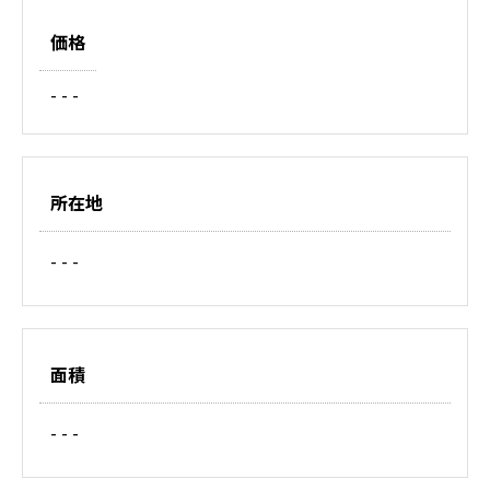
価格
- - -
所在地
- - -
面積
- - -