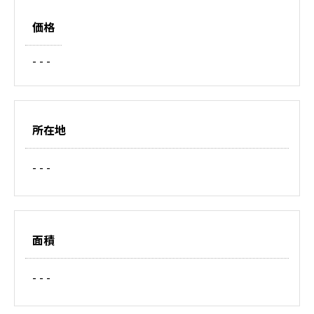
価格
- - -
所在地
- - -
面積
- - -