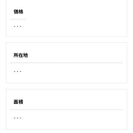
価格
- - -
所在地
- - -
面積
- - -