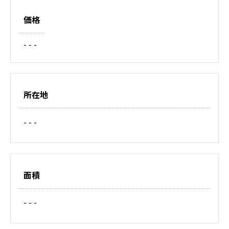
価格
- - -
所在地
- - -
面積
- - -