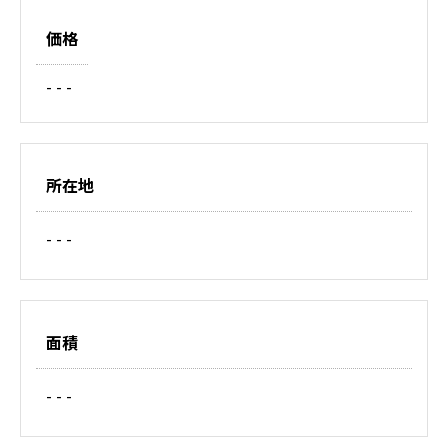
価格
- - -
所在地
- - -
面積
- - -