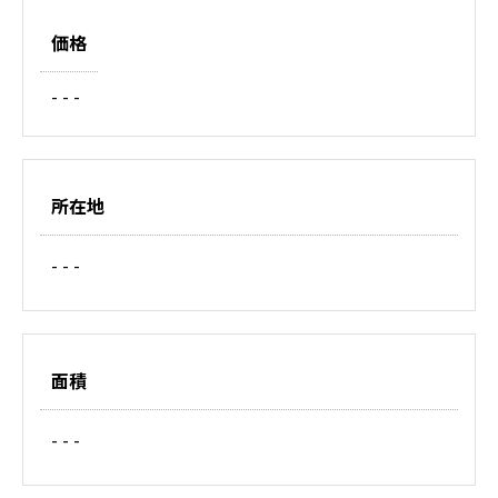
価格
- - -
所在地
- - -
面積
- - -