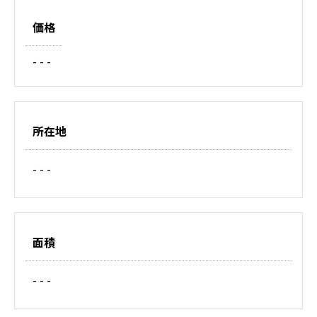
価格
- - -
所在地
- - -
面積
- - -