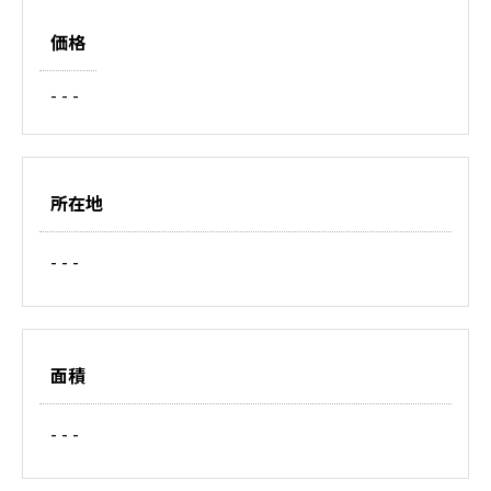
価格
- - -
所在地
- - -
面積
- - -