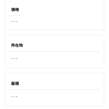
価格
- - -
所在地
- - -
面積
- - -