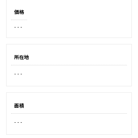
価格
- - -
所在地
- - -
面積
- - -