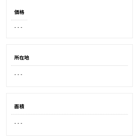
価格
- - -
所在地
- - -
面積
- - -