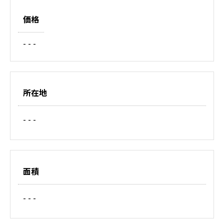
価格
- - -
所在地
- - -
面積
- - -