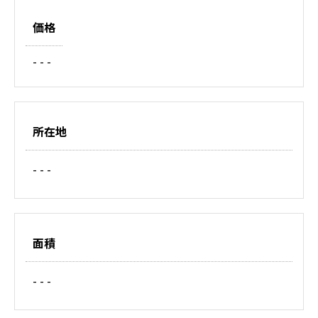
価格
- - -
所在地
- - -
面積
- - -