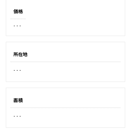
価格
- - -
所在地
- - -
面積
- - -