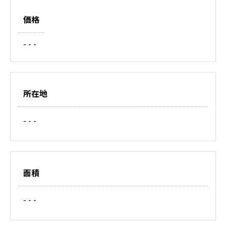
価格
- - -
所在地
- - -
面積
- - -