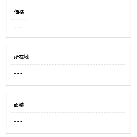
価格
- - -
所在地
- - -
面積
- - -