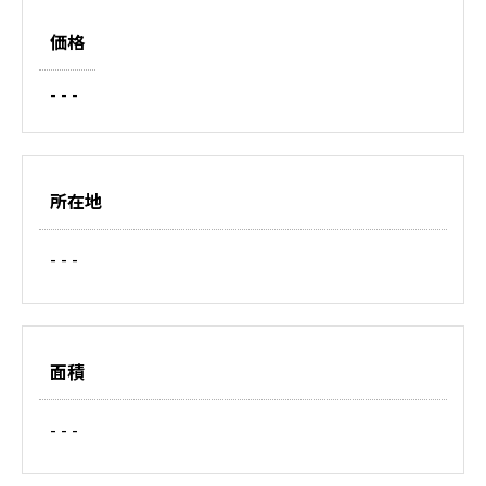
価格
- - -
所在地
- - -
面積
- - -