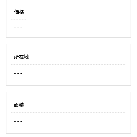
価格
- - -
所在地
- - -
面積
- - -