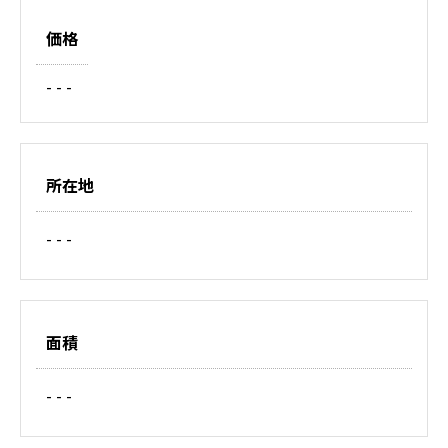
価格
- - -
所在地
- - -
面積
- - -