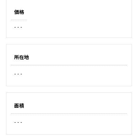
価格
- - -
所在地
- - -
面積
- - -