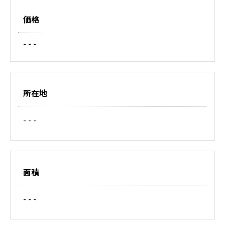
価格
- - -
所在地
- - -
面積
- - -