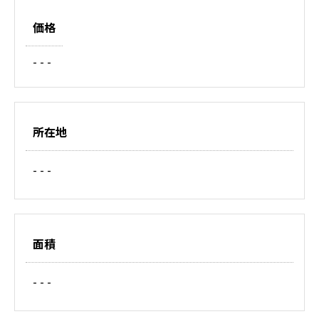
価格
- - -
所在地
- - -
面積
- - -