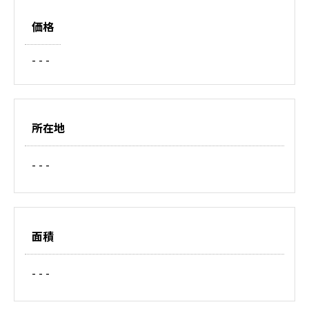
価格
- - -
所在地
- - -
面積
- - -